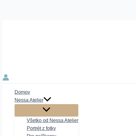
Preskočiť
na
obsah
Domov
Nessa Atelier
Všetko od Nessa Atelier
Portrét z fotky