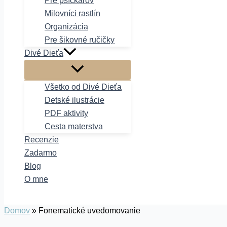
Pre psíčkarov
Milovníci rastlín
Organizácia
Pre šikovné ručičky
Divé Dieťa
Všetko od Divé Dieťa
Detské ilustrácie
PDF aktivity
Cesta materstva
Recenzie
Zadarmo
Blog
O mne
Hľadať
Domov
»
Fonematické uvedomovanie