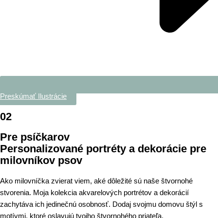
Preskúmať Ilustrácie
02
Pre psíčkarov
Personalizované portréty a dekorácie pre
milovníkov psov
Ako milovníčka zvierat viem, aké dôležité sú naše štvornohé
stvorenia. Moja kolekcia akvarelových portrétov a dekorácií
zachytáva ich jedinečnú osobnosť. Dodaj svojmu domovu štýl s
motívmi, ktoré oslavujú tvojho štvornohého priateľa.