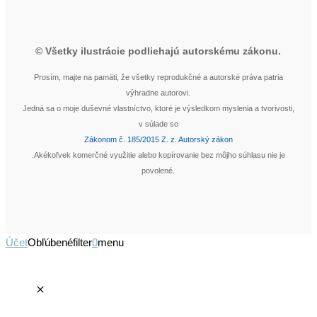
© Všetky ilustrácie podliehajú autorskému zákonu.
Prosím, majte na pamäti, že všetky reprodukčné a autorské práva patria
výhradne autorovi.
Jedná sa o moje duševné vlastníctvo, ktoré je výsledkom myslenia a tvorivosti,
v súlade so
Zákonom č. 185/2015 Z. z. Autorský zákon
.Akékoľvek komerčné využitie alebo kopírovanie bez môjho súhlasu nie je
povolené.
Účet
Obľúbené
filter
0
menu