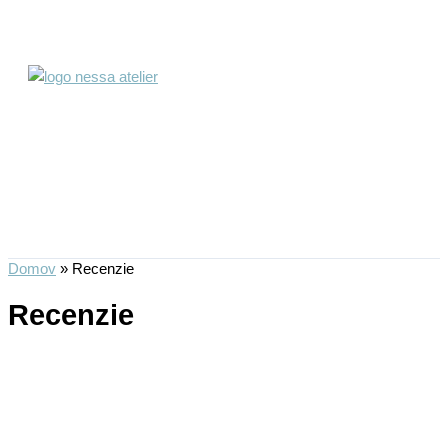
Preskočiť
na
obsah
Domov
»
Recenzie
Recenzie