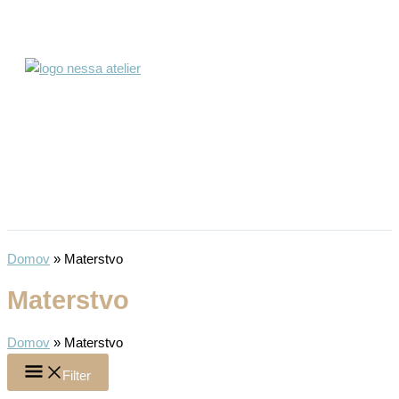
Preskočiť
na
obsah
Domov
»
Materstvo
Materstvo
Domov
»
Materstvo
Filter