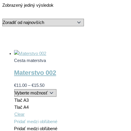
Zobrazený jediný výsledok
Cesta materstva
Materstvo 002
Price
€
11.00
–
€
15.50
range:
€11.00
Tlač A3
through
Tlač A4
€15.50
Clear
Tento
Pridať medzi obľúbené
produkt
Pridať medzi obľúbené