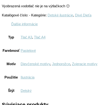
Vyobrazená vodotlač nie je na výtlačkoch 🙂
Katalógové číslo:
-
Kategórie:
Detské ilustrácie
,
Divé Dieťa
Ďalšie informácie
Typ
Tlač A3
,
Tlač A4
Farebnosť
Pastelové
Motív
Dievčenské motívy
,
Jednorožce
,
Zvieracie motívy
Použitie
Ilustrácia
Štýl
Detský
Súvisiace produkty