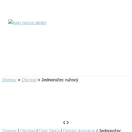
Preskočiť
na
obsah
Domov
»
Obchod
»
Jednorožec ružový
Domov
/
Obchod
/
Divé Dieťa
/
Detské ilustrácie
/ Jednorožec