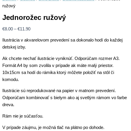
ružový
Jednorožec ružový
Price
€
8.00
–
€
11.90
range:
Ilustrácia v akvarelovom prevedení sa dokonalo hodí do každej
€8.00
detskej izby.
through
€11.90
Ak chcete nechať ilustrácie vyniknúť. Odporúčam rozmer A3.
Formát A4 by som zvolila v prípade ak máte malý priestor.
10x15cm sa hodí do rámika ktorý môžete položiť na stôl či
komodu.
Ilustrácie sú reprodukované na papier v matnom prevedení.
Odporúčam kombinovať s bielym ako aj svetlým rámom vo farbe
dreva.
Rám nie je súčasťou.
V prípade záujmu, je možná tlač na plátno po dohode.