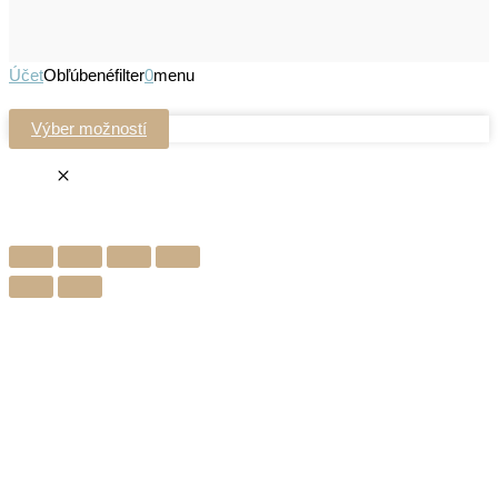
Účet
Obľúbené
filter
0
menu
Výber možností