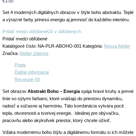
€
3.00
Set 4 moderných digitálnych obrazov v štýle boho abstraktu. Teplé
a výrazné farby prinesú energiu aj jemnosť do každého interiéru.
Pridať medzi obľúbené
Už v obľúbených
Pridať medzi obľúbené
Katalógové číslo:
NA-PLR-ABOHO-001
Kategória:
Nessa Atelier
Značka:
Atelier zdarma
Popis
Ďalšie informácie
Recenzie (0)
Set obrazov
Abstrakt Boho – Energia
spája hravé kruhy a jemné
línie so sýtymi farbami, ktoré vnášajú do priestoru dynamiku,
radosť a súčasne aj harmóniu. Táto kombinácia vytvára pocit
tepla, otvorenosti a tvorivej energie. Ideálnej pre obývačku,
pracovňu alebo akýkoľvek priestor, ktorý chcete oživiť.
Vďaka modernému boho štýlu a digitálnemu formátu si ich môžete