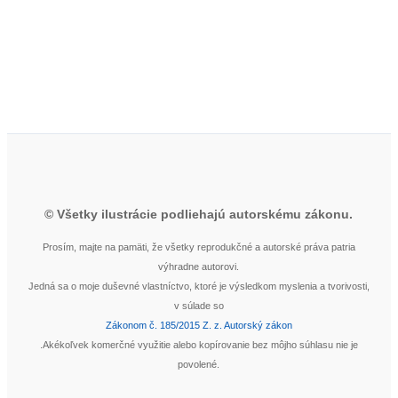
stránke
produktu.
© Všetky ilustrácie podliehajú autorskému zákonu.
Prosím, majte na pamäti, že všetky reprodukčné a autorské práva patria
výhradne autorovi.
Jedná sa o moje duševné vlastníctvo, ktoré je výsledkom myslenia a tvorivosti,
v súlade so
Zákonom č. 185/2015 Z. z. Autorský zákon
.Akékoľvek komerčné využitie alebo kopírovanie bez môjho súhlasu nie je
povolené.