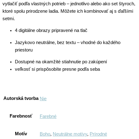
vytlačiť podľa vlastných potrieb – jednotlivo alebo ako set štyroch,
ktoré spolu prirodzene ladia. Môžete ich kombinovať aj s ďaľšími
setmi.
4 digitálne obrazy pripravené na tlač
Jazykovo neutrálne, bez textu – vhodné do každého
priestoru
Dostupné na okamžité stiahnutie po zakúpení
veľkosť si prispôsobíte presne podľa seba
Autorská tvorba
Nie
Farebnosť
Farebné
Motív
Boho
,
Neutrálne motívy
,
Prírodné