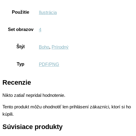
Použitie
Ilustrácia
Set obrazov
4
Štýl
Boho
,
Prírodný
Typ
PDF/PNG
Recenzie
Nikto zatiaľ nepridal hodnotenie.
Tento produkt môžu ohodnotiť len prihlásení zákazníci, ktorí si ho
kúpili.
Súvisiace produkty