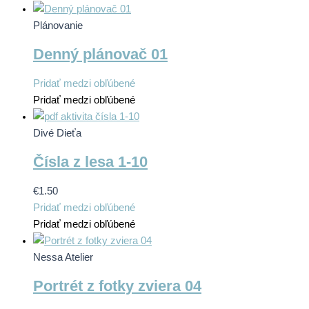
Plánovanie
Denný plánovač 01
Pridať medzi obľúbené
Pridať medzi obľúbené
Divé Dieťa
Čísla z lesa 1-10
Tento
€
1.50
produkt
Pridať medzi obľúbené
má
Pridať medzi obľúbené
viacero
variantov.
Nessa Atelier
Možnosti
Portrét z fotky zviera 04
si
môžete