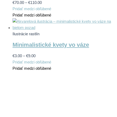
Price
Tento
€
70.00
–
€
110.00
vybrať
range:
produkt
Pridať medzi obľúbené
na
€70.00
má
Pridať medzi obľúbené
stránke
through
viacero
produktu.
€110.00
variantov.
Možnosti
Ilustrácie rastlín
si
Minimalistické kvety vo váze
môžete
vybrať
Price
Tento
€
3.00
–
€
9.00
na
range:
produkt
Pridať medzi obľúbené
stránke
€3.00
má
Pridať medzi obľúbené
produktu.
through
viacero
€9.00
variantov.
Možnosti
si
môžete
vybrať
na